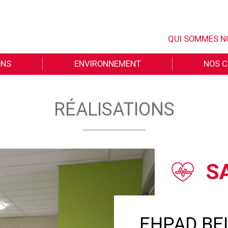
QUI SOMMES N
ONS
ENVIRONNEMENT
NOS C
RÉALISATIONS
S
EHPAD BE