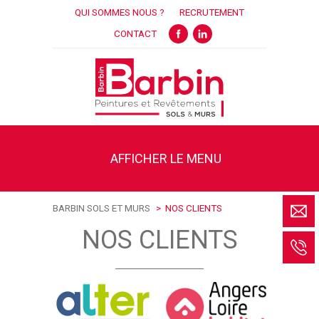
QUI SOMMES NOUS ?
RECRUTEMENT
FACEBOOK
LINKEDIN
CONTACT
AFFICHER LE MENU
BARBIN SOLS ET MURS
NOS CLIENTS
NOS CLIENTS