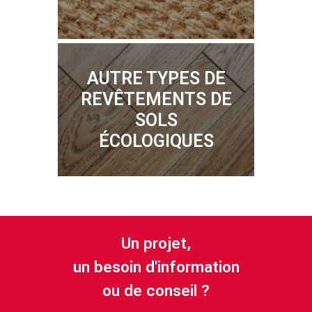
AUTRE TYPES DE
REVÊTEMENTS DE
DÉCOUVRIR
SOLS
ÉCOLOGIQUES
Un projet,
DÉCOUVRIR
un besoin d'information
ou de conseil ?